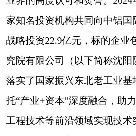
业界的高度认可和赞誉。
2024
家知名投资机构共
同
向中铝国
战略投资
22.9
亿元，
标的企业
究院有限公司（以下简称沈阳
落实了国家
振兴东北老工业基
托
“
产业
+
资本
”
深度融合，助
工程技术
等
前沿领域实现技术