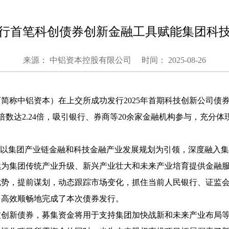
行首笔科创债券创新金融工具赋能集团科
来源： 中铝资本控股有限公司
时间： 2025-08-26
下简称
中铝资本
）在上交所成功发行
2025
年
首期
科技创新公司债
倍数达
2.24
倍，吸引银行、券商
等
20
余
家
金融
机
构参与，充
分
体
，以集团产业链金融和科技金融产业发展规划为引领，
深度融入集
续为集团传统产业升级、新兴产业壮大和未来产业培育提供金融
优势，提前谋划，动态跟踪市场变化，抓住当前人民银行、证监
，高效顺畅地完成了本次债券发行。
技创新债券，募集资金将用于支持集团
加快战新和未来产业布局