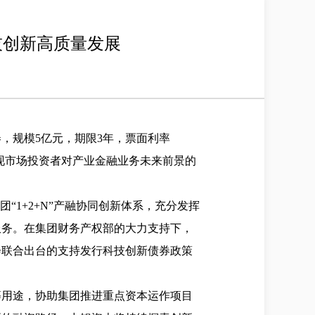
技创新高质量发展
券，规模
5
亿元
，
期限
3
年，票面利率
现
市场
投资者对
产业金融业务未来前景的
团
“
1+2+N
”产融协同创新体系
，充分发挥
服务。在集团财务产权部的大力支持下，
会联合出台的支持发行科技创新债券政策
等用途，协助集团推进重点资本运作项目